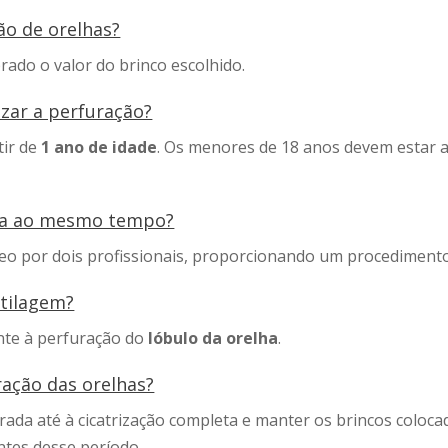
ão de orelhas?
ado o valor do brinco escolhido.
izar a perfuração?
tir de
1 ano de idade
. Os menores de 18 anos devem estar 
ita ao mesmo tempo?
eo por dois profissionais, proporcionando um procedimento 
rtilagem?
nte à perfuração do
lóbulo da orelha
.
ração das orelhas?
rada até à cicatrização completa e manter os brincos colo
ntes desse período.