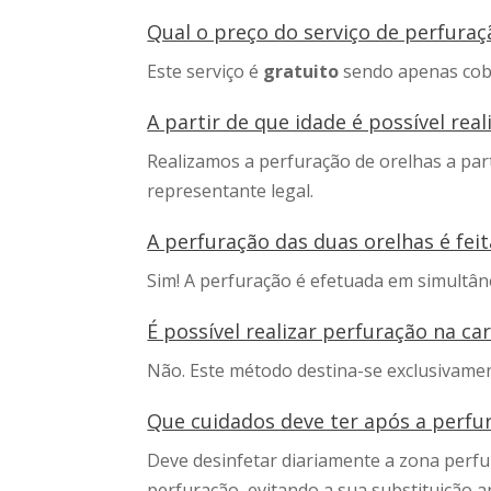
Qual o preço do serviço de perfuraç
Este serviço é
gratuito
sendo apenas cobr
A partir de que idade é possível real
Realizamos a perfuração de orelhas a par
representante legal.
A perfuração das duas orelhas é fe
Sim! A perfuração é efetuada em simultân
É possível realizar perfuração na ca
Não. Este método destina-se exclusivame
Que cuidados deve ter após a perfu
Deve desinfetar diariamente a zona perfu
perfuração, evitando a sua substituição a